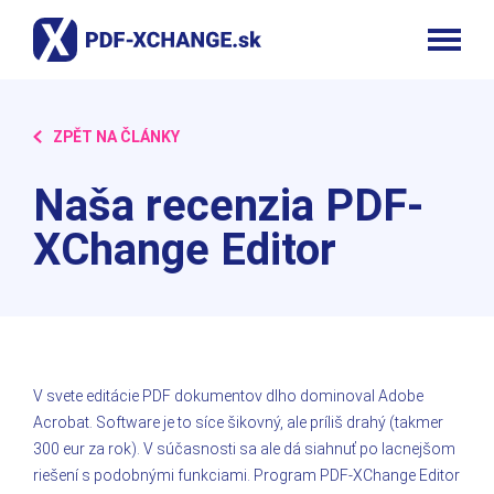
ZPĚT NA ČLÁNKY
Naša recenzia PDF-
XChange Editor
V svete editácie PDF dokumentov dlho dominoval Adobe
Acrobat. Software je to síce šikovný, ale príliš drahý (takmer
300 eur za rok). V súčasnosti sa ale dá siahnuť po lacnejšom
riešení s podobnými funkciami. Program PDF-XChange Editor