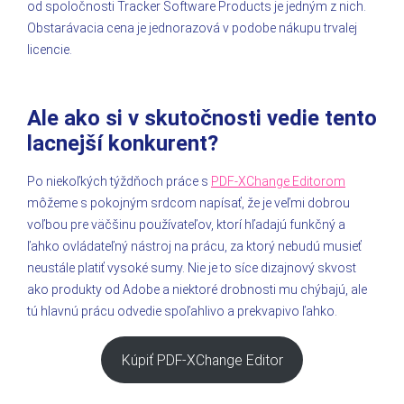
od spoločnosti Tracker Software Products je jedným z nich.
Obstarávacia cena je jednorazová v podobe nákupu trvalej
licencie.
Ale ako si v skutočnosti vedie tento
lacnejší konkurent?
Po niekoľkých týždňoch práce s
PDF-XChange Editorom
môžeme s pokojným srdcom napísať, že je veľmi dobrou
voľbou pre väčšinu používateľov, ktorí hľadajú funkčný a
ľahko ovládateľný nástroj na prácu, za ktorý nebudú musieť
neustále platiť vysoké sumy. Nie je to síce dizajnový skvost
ako produkty od Adobe a niektoré drobnosti mu chýbajú, ale
tú hlavnú prácu odvedie spoľahlivo a prekvapivo ľahko.
Kúpiť PDF-XChange Editor