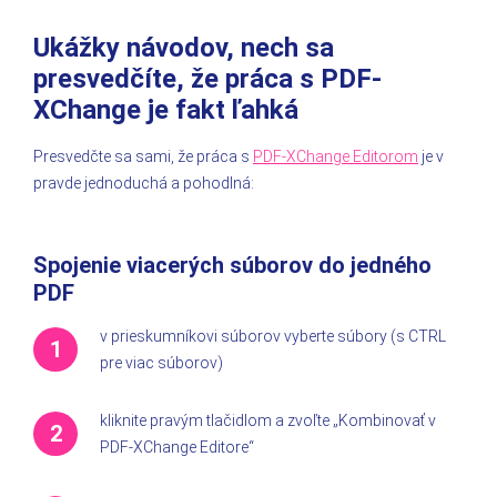
Ukážky návodov, nech sa
presvedčíte, že práca s PDF-
XChange je fakt ľahká
Presvedčte sa sami, že práca s
PDF-XChange Editorom
je v
pravde jednoduchá a pohodlná:
Spojenie viacerých súborov do jedného
PDF
v prieskumníkovi súborov vyberte súbory (s CTRL
pre viac súborov)
kliknite pravým tlačidlom a zvoľte „Kombinovať v
PDF-XChange Editore“