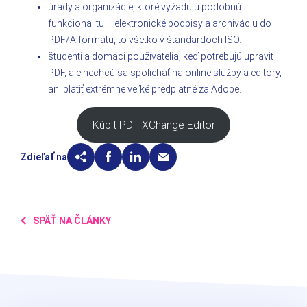
úrady a organizácie, ktoré vyžadujú podobnú
funkcionalitu – elektronické podpisy a archiváciu do
PDF/A formátu, to všetko v štandardoch ISO.
študenti a domáci používatelia, keď potrebujú upraviť
PDF, ale nechcú sa spoliehať na online služby a editory,
ani platiť extrémne veľké predplatné za Adobe.
Kúpiť PDF-XChange Editor
Zdieľať na
SPÄŤ NA ČLÁNKY