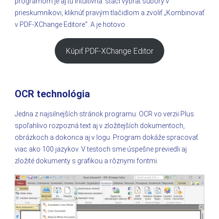
programom je aj tu intuitívna: stačí vybrať súbory v
prieskumníkovi, kliknúť pravým tlačidlom a zvoliť „Kombinovať
v PDF-XChange Editore“. A je hotovo.
Kúpiť PDF-XChange Editor
OCR technológia
Jedna z najsilnejších stránok programu. OCR vo verzii Plus
spoľahlivo rozpozná text aj v zložitejších dokumentoch,
obrázkoch a dokonca aj v logu. Program dokáže spracovať
viac ako 100 jazykov. V testoch sme úspešne previedli aj
zložité dokumenty s grafikou a rôznymi fontmi.