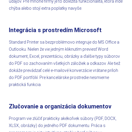
údajov. Pre mnohé firmy je to dôležitá funkcionalita, ktorá inde
chýba alebo stojí extra poplatky navyše.
Integrácia s prostredím Microsoft
Standard Printer sa bezproblémovo integruje do MS Office a
Outlooku. Nielen že vie jedným kliknutím previesť Word
dokument, Excel, prezentáciu, obrázky a ďalšie typy súborov
do PDF so zachovaním všetkých záložiek a odkazov. Ale tiež
dokáže prevádzať celé e-mailové konverzácie vrátane príloh
do PDF portfólií. Pre kancelárske prostredie nesmierne
praktická funkcia.
Zlučovanie a organizácia dokumentov
Program vie zlúčiť prakticky akékoľvek súbory (PDF, DOCX,
XLSX, obrázky) do jedného PDF dokumentu. Práca s