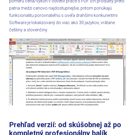
pomeru cena/výkon v odvetví práce s PDF. Ich produkty preto
patria medzi cenovo najdostupnejšie, pritom ponúkajú
funkcionalitu porovnateľnú s oveľa drahšími konkurentmi.
Software je lokalizovaný do viac ako 30 jazykov, vrátane
češtiny a slovenčiny.
Prehľad verzií: od skúšobnej až po
kompletný profesionálny balík