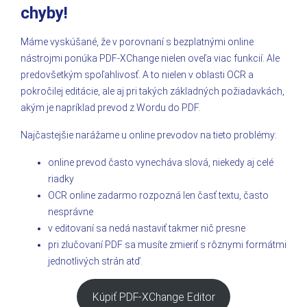
chyby!
Máme vyskúšané, že v porovnaní s bezplatnými online
nástrojmi ponúka PDF-XChange nielen oveľa viac funkcií. Ale
predovšetkým spoľahlivosť. A to nielen v oblasti OCR a
pokročilej editácie, ale aj pri takých základných požiadavkách,
akým je napríklad prevod z Wordu do PDF.
Najčastejšie narážame u online prevodov na tieto problémy:
online prevod často vynecháva slová, niekedy aj celé
riadky
OCR online zadarmo rozpozná len časť textu, často
nesprávne
v editovaní sa nedá nastaviť takmer nič presne
pri zlučovaní PDF sa musíte zmieriť s rôznymi formátmi
jednotlivých strán atď.
Kúpiť PDF-XChange Editor