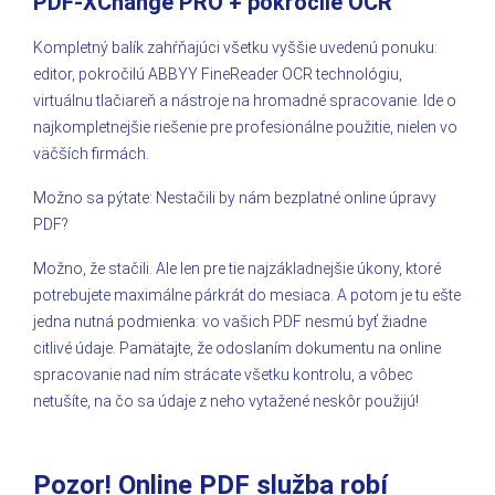
PDF-XChange PRO + pokročilé OCR
Kompletný balík zahŕňajúci všetku vyššie uvedenú ponuku:
editor, pokročilú ABBYY FineReader OCR technológiu,
virtuálnu tlačiareň a nástroje na hromadné spracovanie. Ide o
najkompletnejšie riešenie pre profesionálne použitie, nielen vo
väčších firmách.
Možno sa pýtate: Nestačili by nám bezplatné online úpravy
PDF?
Možno, že stačili. Ale len pre tie najzákladnejšie úkony, ktoré
potrebujete maximálne párkrát do mesiaca. A potom je tu ešte
jedna nutná podmienka: vo vašich PDF nesmú byť žiadne
citlivé údaje. Pamätajte, že odoslaním dokumentu na online
spracovanie nad ním strácate všetku kontrolu, a vôbec
netušíte, na čo sa údaje z neho vytažené neskôr použijú!
Pozor! Online PDF služba robí