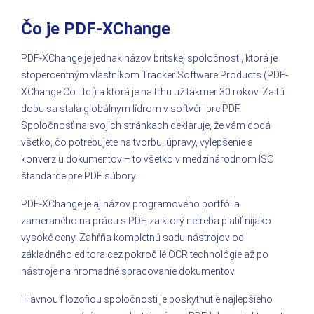
Čo je PDF-XChange
PDF-XChange je jednak názov britskej spoločnosti, ktorá je
stopercentným vlastníkom Tracker Software Products (PDF-
XChange Co Ltd.) a ktorá je na trhu už takmer 30 rokov. Za tú
dobu sa stala globálnym lídrom v softvéri pre PDF.
Spoločnosť na svojich stránkach deklaruje, že vám dodá
všetko, čo potrebujete na tvorbu, úpravy, vylepšenie a
konverziu dokumentov – to všetko v medzinárodnom ISO
štandarde pre PDF súbory.
PDF-XChange je aj názov programového portfólia
zameraného na prácu s PDF, za ktorý netreba platiť nijako
vysoké ceny. Zahŕňa kompletnú sadu nástrojov od
základného editora cez pokročilé OCR technológie až po
nástroje na hromadné spracovanie dokumentov.
Hlavnou filozofiou spoločnosti je poskytnutie najlepšieho