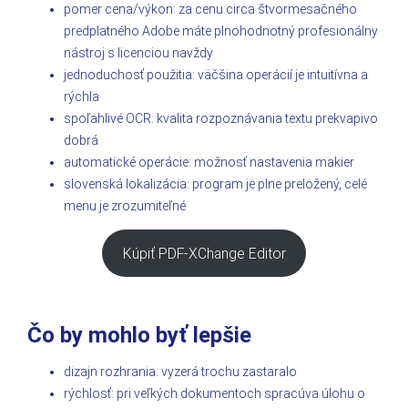
pomer cena/výkon: za cenu circa štvormesačného
predplatného Adobe máte plnohodnotný profesionálny
nástroj s licenciou navždy
jednoduchosť použitia: väčšina operácií je intuitívna a
rýchla
spoľahlivé OCR: kvalita rozpoznávania textu prekvapivo
dobrá
automatické operácie: možnosť nastavenia makier
slovenská lokalizácia: program je plne preložený, celé
menu je zrozumiteľné
Kúpiť PDF-XChange Editor
Čo by mohlo byť lepšie
dizajn rozhrania: vyzerá trochu zastaralo
rýchlosť: pri veľkých dokumentoch spracúva úlohu o