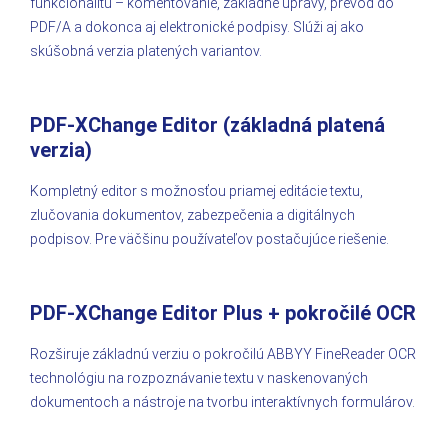
funkcionalitu – komentovanie, základné úpravy, prevod do
PDF/A a dokonca aj elektronické podpisy. Slúži aj ako
skúšobná verzia platených variantov.
PDF-XChange Editor (základná platená
verzia)
Kompletný editor s možnosťou priamej editácie textu,
zlučovania dokumentov, zabezpečenia a digitálnych
podpisov. Pre väčšinu používateľov postačujúce riešenie.
PDF-XChange Editor Plus + pokročilé OCR
Rozširuje základnú verziu o pokročilú ABBYY FineReader OCR
technológiu na rozpoznávanie textu v naskenovaných
dokumentoch a nástroje na tvorbu interaktívnych formulárov.