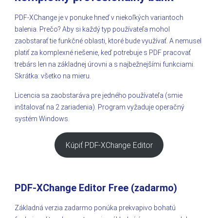
PDF-XChange je v ponuke hneď v niekoľkých variantoch
balenia. Prečo? Aby si každý typ používateľa mohol
zaobstarať tie funkčné oblasti, ktoré bude využívať. A nemusel
platiť za komplexné riešenie, keď potrebuje s PDF pracovať
trebárs len na základnej úrovni a s najbežnejšími funkciami.
Skrátka: všetko na mieru.
Licencia sa zaobstaráva pre jedného používateľa (smie
inštalovať na 2 zariadenia). Program vyžaduje operačný
systém Windows.
Kúpiť PDF-XChange Editor
PDF-XChange Editor Free (zadarmo)
Základná verzia zadarmo ponúka prekvapivo bohatú