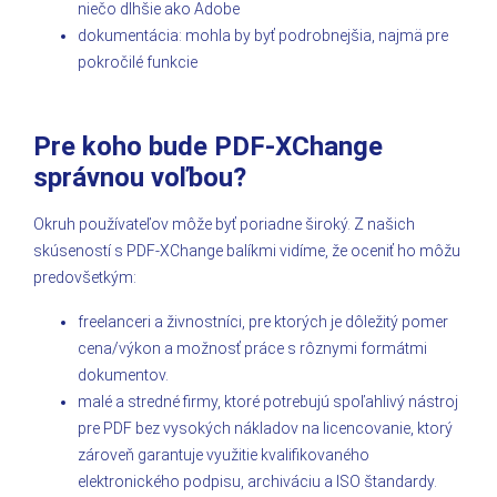
niečo dlhšie ako Adobe
dokumentácia: mohla by byť podrobnejšia, najmä pre
pokročilé funkcie
Pre koho bude PDF-XChange
správnou voľbou?
Okruh používateľov môže byť poriadne široký. Z našich
skúseností s PDF-XChange balíkmi vidíme, že oceniť ho môžu
predovšetkým:
freelanceri a živnostníci, pre ktorých je dôležitý pomer
cena/výkon a možnosť práce s rôznymi formátmi
dokumentov.
malé a stredné firmy, ktoré potrebujú spoľahlivý nástroj
pre PDF bez vysokých nákladov na licencovanie, ktorý
zároveň garantuje využitie kvalifikovaného
elektronického podpisu, archiváciu a ISO štandardy.